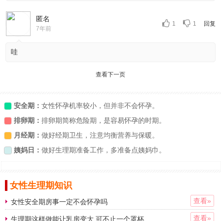
匿名
1
1
回复
7年前
哇
查看下一页
安全期：
女性怀孕机率较小，但并非不会怀孕。
排卵期：
排卵期简称危险期，是容易怀孕的时期。
月经期：
做好经期卫生，注意均衡营养与保暖。
姨妈日：
做好生理期准备工作，多准备点姨妈巾。
女性生理期知识
查看»
女性安全期房事一定不会怀孕吗
查看»
生理期这样做能让乳房变大 可不止一个罩杯