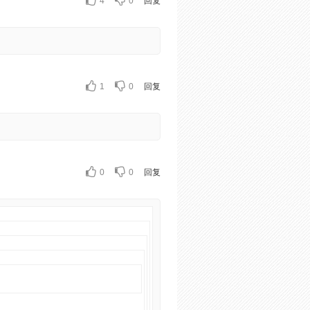
4
0
回复
1
0
回复
0
0
回复