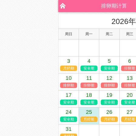
排卵期计算
2026
周日
周一
周二
周三
3
4
5
6
月经期
安全期
安全期
排卵期
10
11
12
13
排卵期
排卵期
排卵期
排卵期
17
18
19
20
安全期
安全期
安全期
安全期
24
25
26
27
安全期
月经期
月经期
月经期
31