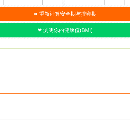
➥ 重新计算安全期与排卵期
❤ 测测你的健康值(BMI)