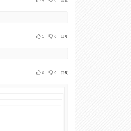
4
0
回复
1
0
回复
0
0
回复