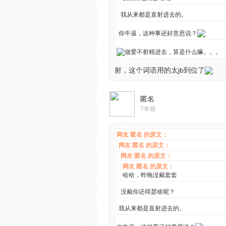
我从来都是直射进去的。
你牛逼，这种事还好意思说？
做爱不射精进去，算是什么嘛。。。
射，这个词语用的太jb到位了
匿名
7年前
网友 匿名 的原文：
网友 匿名 的原文：
网友 匿名 的原文：
网友 匿名 的原文：
哈哈，昨晚没戴套套
没戴你还得瑟啥呢？
我从来都是直射进去的。