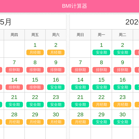
BMI计算器
年5月
20
周四
周五
周六
周日
周一
周二
1
2
1
2
月经期
月经期
安全期
安全期
7
8
9
7
8
9
排卵期
排卵期
排卵期
排卵期
排卵期
排卵期
14
15
16
14
15
16
排卵期
排卵期
安全期
安全期
安全期
安全期
21
22
23
21
22
23
安全期
安全期
安全期
安全期
月经期
月经期
28
29
30
28
29
30
月经期
月经期
月经期
月经期
安全期
安全期