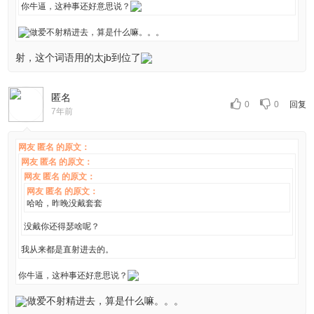
你牛逼，这种事还好意思说？
做爱不射精进去，算是什么嘛。。。
射，这个词语用的太jb到位了
匿名
0
0
回复
7年前
网友 匿名 的原文：
网友 匿名 的原文：
网友 匿名 的原文：
网友 匿名 的原文：
哈哈，昨晚没戴套套
没戴你还得瑟啥呢？
我从来都是直射进去的。
你牛逼，这种事还好意思说？
做爱不射精进去，算是什么嘛。。。