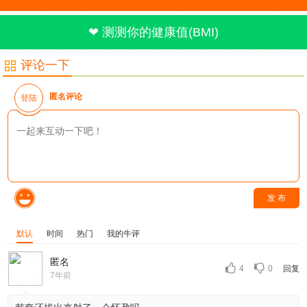
❤ 测测你的健康值(BMI)
评论一下
匿名评论
登陆
发 布
默认
时间
热门
我的牛评
匿名
4
0
回复
7年前