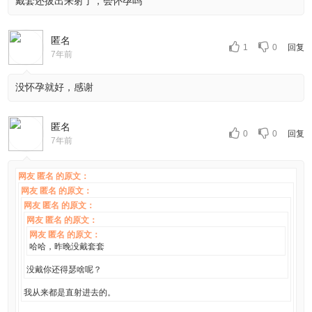
戴套还拔出来射了，会怀孕吗
匿名
1
0
回复
7年前
没怀孕就好，感谢
匿名
0
0
回复
7年前
网友 匿名 的原文：
网友 匿名 的原文：
网友 匿名 的原文：
网友 匿名 的原文：
网友 匿名 的原文：
哈哈，昨晚没戴套套
没戴你还得瑟啥呢？
我从来都是直射进去的。