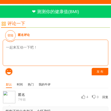
❤ 测测你的健康值(BMI)
评论一下
匿名评论
登陆
发 布
默认
时间
热门
我的牛评
匿名
4
0
回复
7年前