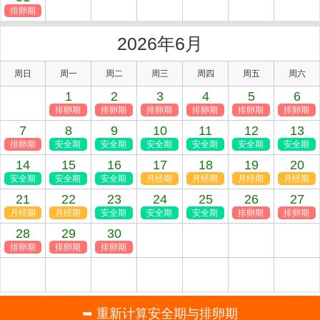
排卵期
2026年6月
周日
周一
周二
周三
周四
周五
周六
1
2
3
4
5
6
排卵期
排卵期
排卵期
排卵期
排卵期
排卵期
7
8
9
10
11
12
13
排卵期
安全期
安全期
安全期
安全期
安全期
安全期
14
15
16
17
18
19
20
安全期
安全期
安全期
月经期
月经期
月经期
月经期
21
22
23
24
25
26
27
月经期
月经期
安全期
安全期
安全期
排卵期
排卵期
28
29
30
排卵期
排卵期
排卵期
➥ 重新计算安全期与排卵期