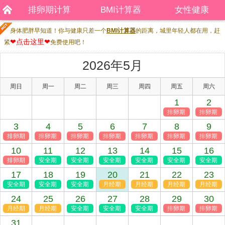
排卵期计算
BMI计算器
女性健康
身体肥胖早知道！你与健康只差一个
BMI计算器
的距离，城里年轻人都在用，赶
❤点击这里❤
紧
免费使用吧！
2026年5月
周日
周一
周二
周三
周四
周五
周六
1
2
排卵期
排卵期
3
4
5
6
7
8
9
排卵期
排卵期
排卵期
排卵期
排卵期
排卵期
排卵期
10
11
12
13
14
15
16
排卵期
安全期
安全期
安全期
安全期
安全期
安全期
17
18
19
20
21
22
23
安全期
安全期
安全期
月经期
月经期
月经期
月经期
24
25
26
27
28
29
30
月经期
月经期
安全期
安全期
安全期
排卵期
排卵期
31