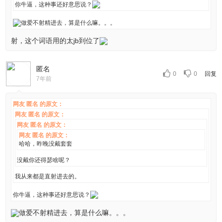
你牛逼，这种事还好意思说？
做爱不射精进去，算是什么嘛。。。
射，这个词语用的太jb到位了
匿名
0
0
回复
7年前
网友 匿名 的原文：
网友 匿名 的原文：
网友 匿名 的原文：
网友 匿名 的原文：
哈哈，昨晚没戴套套
没戴你还得瑟啥呢？
我从来都是直射进去的。
你牛逼，这种事还好意思说？
做爱不射精进去，算是什么嘛。。。