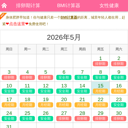
排卵期计算
BMI计算器
女性健康
身体肥胖早知道！你与健康只差一个
BMI计算器
的距离，城里年轻人都在用，赶
❤点击这里❤
紧
免费使用吧！
2026年5月
周日
周一
周二
周三
周四
周五
周六
1
2
排卵期
排卵期
3
4
5
6
7
8
9
排卵期
排卵期
排卵期
安全期
安全期
安全期
安全期
10
11
12
13
14
15
16
安全期
安全期
安全期
安全期
安全期
月经期
月经期
17
18
19
20
21
22
23
月经期
月经期
月经期
月经期
月经期
月经期
安全期
24
25
26
27
28
29
30
安全期
安全期
安全期
排卵期
排卵期
排卵期
排卵期
31