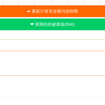
➥ 重新计算安全期与排卵期
❤ 测测你的健康值(BMI)