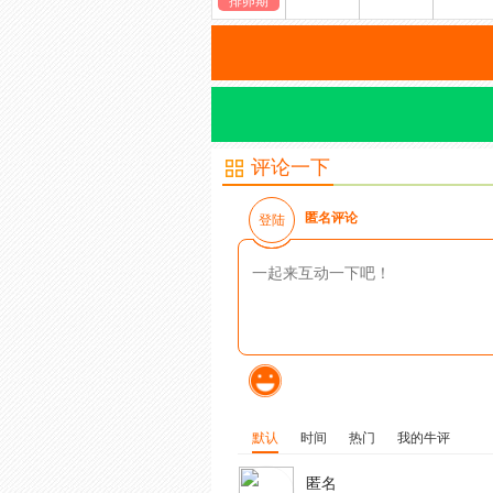
排卵期
评论一下
匿名评论
登陆
默认
时间
热门
我的牛评
匿名