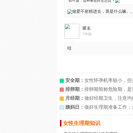
你牛逼，这种事还好意思说？
做爱不射精进去，算是什么嘛。
匿名
7年前
哇
安全期：
女性怀孕机率较小，但
排卵期：
排卵期简称危险期，是
月经期：
做好经期卫生，注意均
姨妈日：
做好生理期准备工作，
女性生理期知识