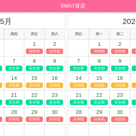
BMI计算器
年5月
20
周四
周五
周六
周日
周一
周二
1
2
1
2
排卵期
排卵期
排卵期
排卵期
7
8
9
7
8
9
安全期
安全期
安全期
安全期
安全期
安全期
14
15
16
14
15
16
月经期
月经期
月经期
月经期
月经期
月经期
21
22
23
21
22
23
安全期
安全期
安全期
安全期
安全期
安全期
28
29
30
28
29
30
排卵期
排卵期
排卵期
排卵期
排卵期
排卵期