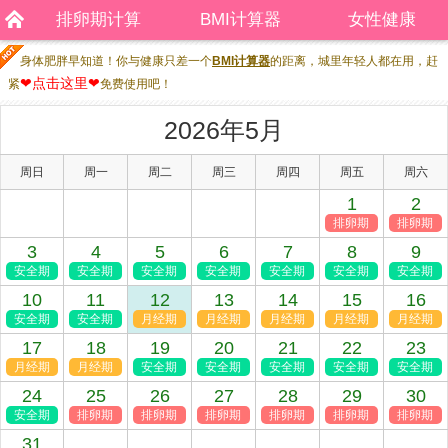
排卵期计算
BMI计算器
女性健康
身体肥胖早知道！你与健康只差一个
BMI计算器
的距离，城里年轻人都在用，赶
❤点击这里❤
紧
免费使用吧！
2026年5月
周日
周一
周二
周三
周四
周五
周六
1
2
排卵期
排卵期
3
4
5
6
7
8
9
安全期
安全期
安全期
安全期
安全期
安全期
安全期
10
11
12
13
14
15
16
安全期
安全期
月经期
月经期
月经期
月经期
月经期
17
18
19
20
21
22
23
月经期
月经期
安全期
安全期
安全期
安全期
安全期
24
25
26
27
28
29
30
安全期
排卵期
排卵期
排卵期
排卵期
排卵期
排卵期
31