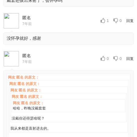
戴套还拔出来射了，会怀孕吗
匿名
1
0
回复
7年前
没怀孕就好，感谢
匿名
0
0
回复
7年前
网友 匿名 的原文：
网友 匿名 的原文：
网友 匿名 的原文：
网友 匿名 的原文：
网友 匿名 的原文：
哈哈，昨晚没戴套套
没戴你还得瑟啥呢？
我从来都是直射进去的。