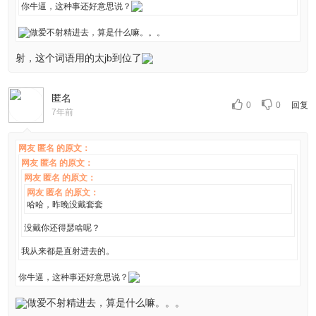
你牛逼，这种事还好意思说？
做爱不射精进去，算是什么嘛。。。
射，这个词语用的太jb到位了
匿名
0
0
回复
7年前
网友 匿名 的原文：
网友 匿名 的原文：
网友 匿名 的原文：
网友 匿名 的原文：
哈哈，昨晚没戴套套
没戴你还得瑟啥呢？
我从来都是直射进去的。
你牛逼，这种事还好意思说？
做爱不射精进去，算是什么嘛。。。