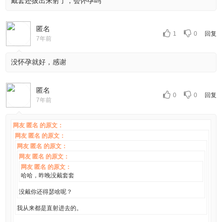
戴套还拔出来射了，会怀孕吗
匿名
1
0
回复
7年前
没怀孕就好，感谢
匿名
0
0
回复
7年前
网友 匿名 的原文：
网友 匿名 的原文：
网友 匿名 的原文：
网友 匿名 的原文：
网友 匿名 的原文：
哈哈，昨晚没戴套套
没戴你还得瑟啥呢？
我从来都是直射进去的。