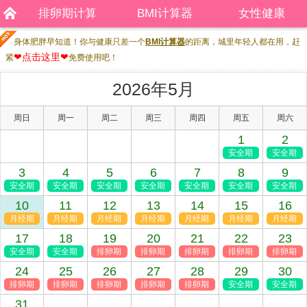
排卵期计算
BMI计算器
女性健康
身体肥胖早知道！你与健康只差一个
BMI计算器
的距离，城里年轻人都在用，赶
❤点击这里❤
紧
免费使用吧！
2026年5月
周日
周一
周二
周三
周四
周五
周六
1
2
安全期
安全期
3
4
5
6
7
8
9
安全期
安全期
安全期
安全期
安全期
安全期
安全期
10
11
12
13
14
15
16
月经期
月经期
月经期
月经期
月经期
月经期
月经期
17
18
19
20
21
22
23
安全期
安全期
排卵期
排卵期
排卵期
排卵期
排卵期
24
25
26
27
28
29
30
排卵期
排卵期
排卵期
排卵期
排卵期
安全期
安全期
31