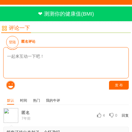
❤ 测测你的健康值(BMI)
评论一下
匿名评论
登陆
发 布
默认
时间
热门
我的牛评
匿名
4
0
回复
7年前