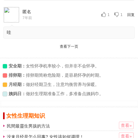
匿名
1
1
回复
7年前
哇
查看下一页
安全期：
女性怀孕机率较小，但并非不会怀孕。
排卵期：
排卵期简称危险期，是容易怀孕的时期。
月经期：
做好经期卫生，注意均衡营养与保暖。
姨妈日：
做好生理期准备工作，多准备点姨妈巾。
女性生理期知识
查看»
民間最靈生男孩的方法
查看»
没来月经是怎么回事? 女性该如何调理！