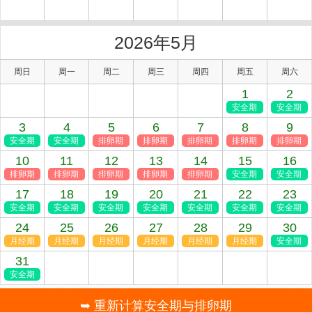
2026年5月
周日
周一
周二
周三
周四
周五
周六
1
2
安全期
安全期
3
4
5
6
7
8
9
安全期
安全期
排卵期
排卵期
排卵期
排卵期
排卵期
10
11
12
13
14
15
16
排卵期
排卵期
排卵期
排卵期
排卵期
安全期
安全期
17
18
19
20
21
22
23
安全期
安全期
安全期
安全期
安全期
安全期
安全期
24
25
26
27
28
29
30
月经期
月经期
月经期
月经期
月经期
月经期
安全期
31
安全期
➥ 重新计算安全期与排卵期