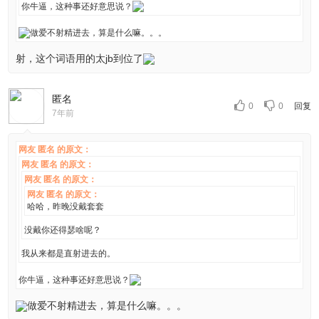
你牛逼，这种事还好意思说？
做爱不射精进去，算是什么嘛。。。
射，这个词语用的太jb到位了
匿名
0
0
回复
7年前
网友 匿名 的原文：
网友 匿名 的原文：
网友 匿名 的原文：
网友 匿名 的原文：
哈哈，昨晚没戴套套
没戴你还得瑟啥呢？
我从来都是直射进去的。
你牛逼，这种事还好意思说？
做爱不射精进去，算是什么嘛。。。