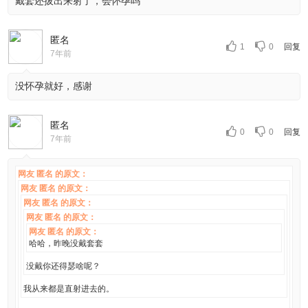
戴套还拔出来射了，会怀孕吗
匿名
1
0
回复
7年前
没怀孕就好，感谢
匿名
0
0
回复
7年前
网友 匿名 的原文：
网友 匿名 的原文：
网友 匿名 的原文：
网友 匿名 的原文：
网友 匿名 的原文：
哈哈，昨晚没戴套套
没戴你还得瑟啥呢？
我从来都是直射进去的。