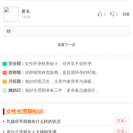
匿名
1
1
回复
7年前
哇
查看下一页
安全期：
女性怀孕机率较小，但并非不会怀孕。
排卵期：
排卵期简称危险期，是容易怀孕的时期。
月经期：
做好经期卫生，注意均衡营养与保暖。
姨妈日：
做好生理期准备工作，多准备点姨妈巾。
女性生理期知识
查看»
乳腺癌早期都有什么样的状况
查看»
是什么导致女人大姨妈失调