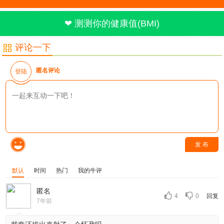
❤ 测测你的健康值(BMI)
评论一下
匿名评论
登陆
发 布
默认
时间
热门
我的牛评
匿名
4
0
回复
7年前