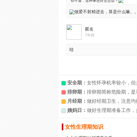
你牛逼，这种事还好意思说？
做爱不射精进去，算是什么嘛。
匿名
7年前
哇
安全期：
女性怀孕机率较小，但
排卵期：
排卵期简称危险期，是
月经期：
做好经期卫生，注意均
姨妈日：
做好生理期准备工作，
女性生理期知识