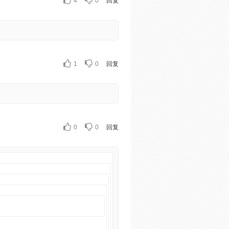
4
0
回复
1
0
回复
0
0
回复