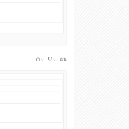
0
0
回复