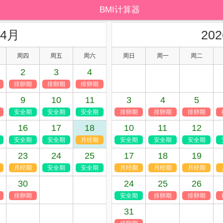
BMI计算器
年4月
20
周四
周五
周六
周日
周一
周二
2
3
4
排卵期
排卵期
排卵期
9
10
11
3
4
5
安全期
安全期
安全期
排卵期
排卵期
排卵期
16
17
18
10
11
12
安全期
安全期
月经期
安全期
安全期
安全期
23
24
25
17
18
19
月经期
安全期
安全期
月经期
月经期
月经期
30
24
25
26
排卵期
安全期
排卵期
排卵期
31