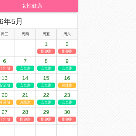
女性健康
26年5月
周三
周四
周五
周六
1
2
排卵期
排卵期
6
7
8
9
排卵期
安全期
安全期
安全期
13
14
15
16
安全期
安全期
安全期
月经期
20
21
22
23
月经期
月经期
安全期
安全期
27
28
29
30
排卵期
排卵期
排卵期
排卵期