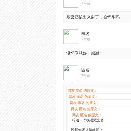
7年前
戴套还拔出来射了，会怀孕吗
匿名
7年前
没怀孕就好，感谢
匿名
7年前
网友 匿名 的原文：
网友 匿名 的原文：
网友 匿名 的原文：
网友 匿名 的原文：
网友 匿名 的原文：
哈哈，昨晚没戴套套
没戴你还得瑟啥呢？