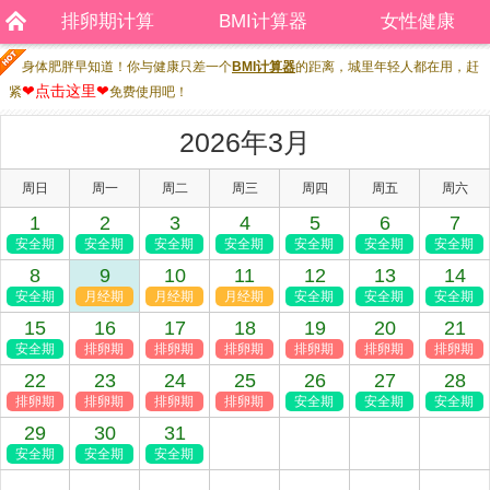
排卵期计算
BMI计算器
女性健康
身体肥胖早知道！你与健康只差一个
BMI计算器
的距离，城里年轻人都在用，赶
❤点击这里❤
紧
免费使用吧！
2026年3月
周日
周一
周二
周三
周四
周五
周六
1
2
3
4
5
6
7
安全期
安全期
安全期
安全期
安全期
安全期
安全期
8
9
10
11
12
13
14
安全期
月经期
月经期
月经期
安全期
安全期
安全期
15
16
17
18
19
20
21
安全期
排卵期
排卵期
排卵期
排卵期
排卵期
排卵期
22
23
24
25
26
27
28
排卵期
排卵期
排卵期
排卵期
安全期
安全期
安全期
29
30
31
安全期
安全期
安全期