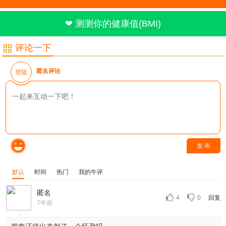
❤ 测测你的健康值(BMI)
评论一下
匿名评论
登陆
发 布
默认
时间
热门
我的牛评
匿名
4
0
回复
7年前