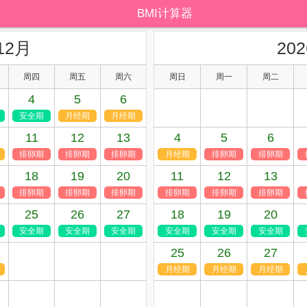
BMI计算器
12月
20
周四
周五
周六
周日
周一
周二
4
5
6
安全期
月经期
月经期
11
12
13
4
5
6
排卵期
排卵期
排卵期
月经期
排卵期
排卵期
18
19
20
11
12
13
排卵期
排卵期
排卵期
排卵期
排卵期
排卵期
25
26
27
18
19
20
安全期
安全期
安全期
安全期
安全期
安全期
25
26
27
月经期
月经期
月经期