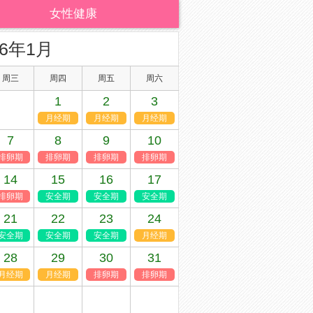
女性健康
26年1月
周三
周四
周五
周六
1
2
3
月经期
月经期
月经期
7
8
9
10
排卵期
排卵期
排卵期
排卵期
14
15
16
17
排卵期
安全期
安全期
安全期
21
22
23
24
安全期
安全期
安全期
月经期
28
29
30
31
月经期
月经期
排卵期
排卵期