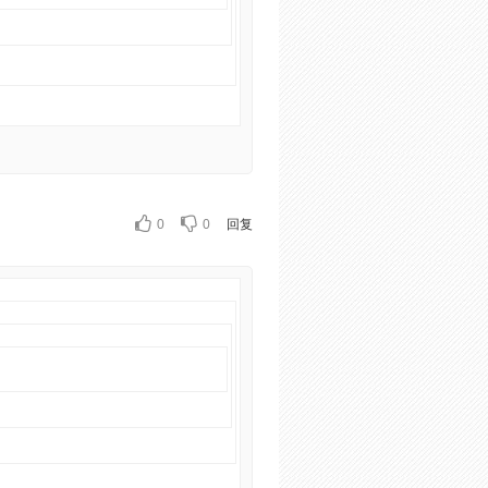
0
0
回复