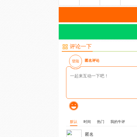
评论一下
匿名评论
登陆
默认
时间
热门
我的牛评
匿名