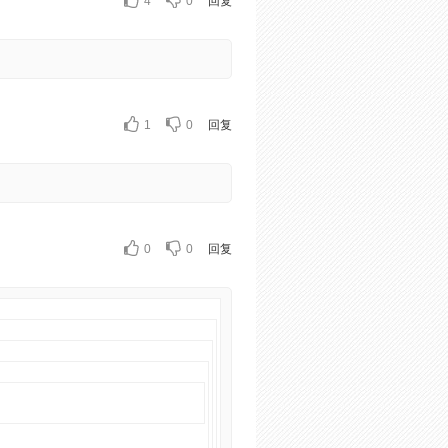
4
0
回复
1
0
回复
0
0
回复