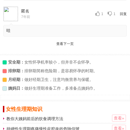
匿名
1
1
回复
7年前
哇
查看下一页
安全期：
女性怀孕机率较小，但并非不会怀孕。
排卵期：
排卵期简称危险期，是容易怀孕的时期。
月经期：
做好经期卫生，注意均衡营养与保暖。
姨妈日：
做好生理期准备工作，多准备点姨妈巾。
女性生理期知识
查看»
教你大姨妈前后的饮食调理方法
查看»
持續性生理期疼痛慢性盆腔炎的危險信號