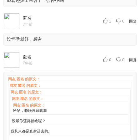
戴套还拔出来射了，会怀孕吗
匿名
1
0
回复
7年前
没怀孕就好，感谢
匿名
0
0
回复
7年前
网友 匿名 的原文：
网友 匿名 的原文：
网友 匿名 的原文：
网友 匿名 的原文：
网友 匿名 的原文：
哈哈，昨晚没戴套套
没戴你还得瑟啥呢？
我从来都是直射进去的。