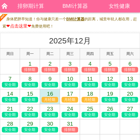
排卵期计算
BMI计算器
女性健康
身体肥胖早知道！你与健康只差一个
BMI计算器
的距离，城里年轻人都在用，赶
❤点击这里❤
紧
免费使用吧！
2025年12月
周日
周一
周二
周三
周四
周五
周六
1
2
3
4
5
6
排卵期
排卵期
排卵期
排卵期
排卵期
排卵期
7
8
9
10
11
12
13
安全期
安全期
安全期
安全期
安全期
安全期
安全期
14
15
16
17
18
19
20
安全期
安全期
月经期
月经期
月经期
安全期
安全期
21
22
23
24
25
26
27
安全期
安全期
安全期
安全期
安全期
安全期
安全期
28
29
30
31
安全期
安全期
安全期
排卵期