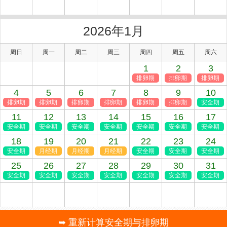
2026年1月
周日
周一
周二
周三
周四
周五
周六
1
2
3
排卵期
排卵期
排卵期
4
5
6
7
8
9
10
排卵期
排卵期
排卵期
排卵期
排卵期
排卵期
安全期
11
12
13
14
15
16
17
安全期
安全期
安全期
安全期
安全期
安全期
安全期
18
19
20
21
22
23
24
安全期
月经期
月经期
月经期
安全期
安全期
安全期
25
26
27
28
29
30
31
安全期
安全期
安全期
安全期
安全期
安全期
安全期
➥ 重新计算安全期与排卵期