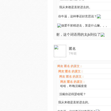
我从来都是直射进去的。
你牛逼，这种事还好意思说？
做爱不射精进去，算是什么嘛。。。
射，这个词语用的太jb到位了
匿名
7年前
网友 匿名 的原文：
网友 匿名 的原文：
网友 匿名 的原文：
网友 匿名 的原文：
哈哈，昨晚没戴套套
没戴你还得瑟啥呢？
我从来都是直射进去的。