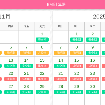
BMI计算器
11月
202
周四
周五
周六
周日
周一
周二
1
1
2
安全期
安全期
安全期
6
7
8
7
8
9
月经期
月经期
月经期
月经期
月经期
安全期
13
14
15
14
15
16
安全期
安全期
排卵期
安全期
排卵期
排卵期
20
21
22
21
22
23
排卵期
排卵期
排卵期
排卵期
排卵期
排卵期
27
28
29
28
29
30
安全期
安全期
安全期
安全期
安全期
安全期