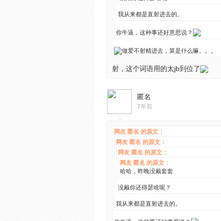
我从来都是直射进去的。
你牛逼，这种事还好意思说？
做爱不射精进去，算是什么嘛。。。
射，这个词语用的太jb到位了
匿名
7年前
网友 匿名 的原文：
网友 匿名 的原文：
网友 匿名 的原文：
网友 匿名 的原文：
哈哈，昨晚没戴套套
没戴你还得瑟啥呢？
我从来都是直射进去的。