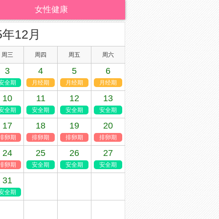
女性健康
5年12月
周三
周四
周五
周六
3
4
5
6
安全期
月经期
月经期
月经期
10
11
12
13
安全期
安全期
安全期
安全期
17
18
19
20
排卵期
排卵期
排卵期
排卵期
24
25
26
27
排卵期
安全期
安全期
安全期
31
安全期