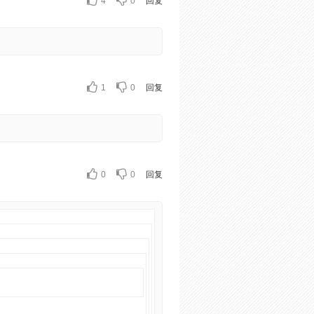
4
0
回复
1
0
回复
0
0
回复