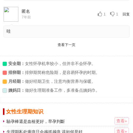
匿名
1
1
回复
7年前
哇
查看下一页
安全期：
女性怀孕机率较小，但并非不会怀孕。
排卵期：
排卵期简称危险期，是容易怀孕的时期。
月经期：
做好经期卫生，注意均衡营养与保暖。
姨妈日：
做好生理期准备工作，多准备点姨妈巾。
女性生理期知识
查看»
驗孕棒還是血檢更好，早孕判斷
查看»
生理期私处瘙痒只会越抓越痒 该如何是好