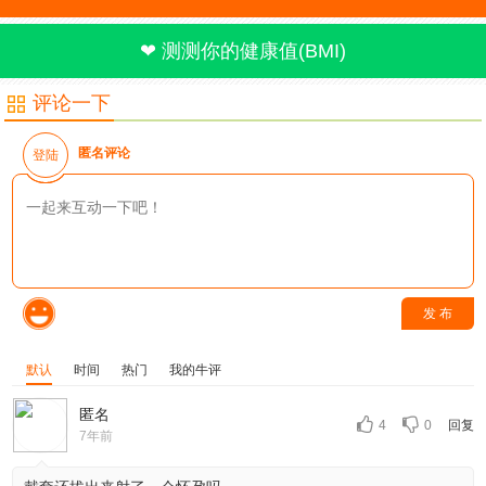
❤ 测测你的健康值(BMI)
评论一下
匿名评论
登陆
发 布
默认
时间
热门
我的牛评
匿名
4
0
回复
7年前