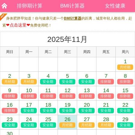
排卵期计算
BMI计算器
女性健康
身体肥胖早知道！你与健康只差一个
BMI计算器
的距离，城里年轻人都在用，赶
❤点击这里❤
紧
免费使用吧！
2025年11月
周日
周一
周二
周三
周四
周五
周六
1
月经期
2
3
4
5
6
7
8
月经期
月经期
安全期
安全期
安全期
排卵期
排卵期
9
10
11
12
13
14
15
排卵期
排卵期
排卵期
排卵期
排卵期
排卵期
排卵期
16
17
18
19
20
21
22
排卵期
安全期
安全期
安全期
安全期
安全期
安全期
23
24
25
26
27
28
29
安全期
安全期
安全期
月经期
月经期
月经期
安全期
30