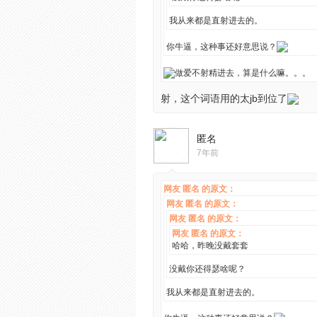
我从来都是直射进去的。
你牛逼，这种事还好意思说？
做爱不射精进去，算是什么嘛。。。
射，这个词语用的太jb到位了
匿名
7年前
网友 匿名 的原文：
网友 匿名 的原文：
网友 匿名 的原文：
网友 匿名 的原文：
哈哈，昨晚没戴套套
没戴你还得瑟啥呢？
我从来都是直射进去的。