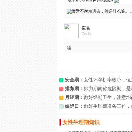
你牛逼，这种事还好意思说？
做爱不射精进去，算是什么嘛。
匿名
7年前
哇
安全期：
女性怀孕机率较小，但
排卵期：
排卵期简称危险期，是
月经期：
做好经期卫生，注意均
姨妈日：
做好生理期准备工作，
女性生理期知识