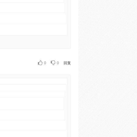
0
0
回复