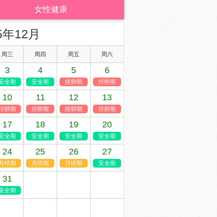
女性健康
5年12月
周三
周四
周五
周六
3
4
5
6
安全期
安全期
排卵期
排卵期
10
11
12
13
排卵期
排卵期
排卵期
排卵期
17
18
19
20
安全期
安全期
安全期
安全期
24
25
26
27
月经期
月经期
月经期
安全期
31
安全期