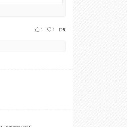
1
1
回复