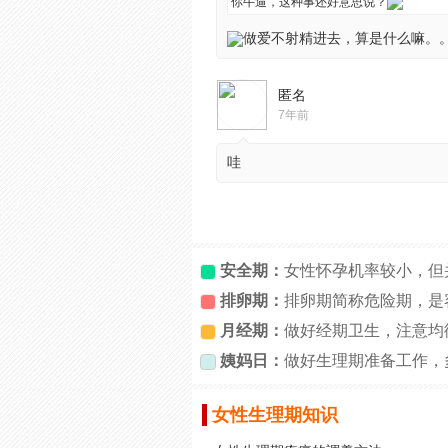
你牛逼，这种事还好意思说？
做爱不射精进去，算是什么嘛。
匿名
7年前
哇
安全期：
女性怀孕机率较小，但
排卵期：
排卵期简称危险期，是
月经期：
做好经期卫生，注意均
姨妈日：
做好生理期准备工作，
女性生理期知识