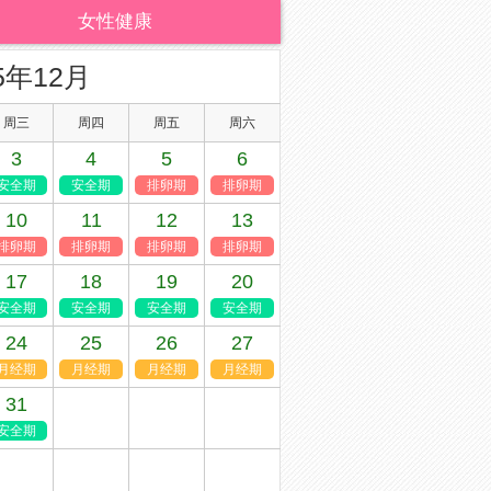
女性健康
5年12月
周三
周四
周五
周六
3
4
5
6
安全期
安全期
排卵期
排卵期
10
11
12
13
排卵期
排卵期
排卵期
排卵期
17
18
19
20
安全期
安全期
安全期
安全期
24
25
26
27
月经期
月经期
月经期
月经期
31
安全期