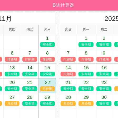
BMI计算器
11月
202
周四
周五
周六
周日
周一
周二
1
1
2
安全期
安全期
安全期
6
7
8
7
8
9
排卵期
排卵期
排卵期
排卵期
排卵期
排卵期
13
14
15
14
15
16
安全期
安全期
安全期
排卵期
安全期
安全期
20
21
22
21
22
23
安全期
安全期
月经期
安全期
安全期
安全期
27
28
29
28
29
30
月经期
安全期
安全期
月经期
月经期
安全期