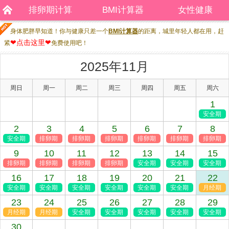
排卵期计算
BMI计算器
女性健康
身体肥胖早知道！你与健康只差一个
BMI计算器
的距离，城里年轻人都在用，赶
❤点击这里❤
紧
免费使用吧！
2025年11月
周日
周一
周二
周三
周四
周五
周六
1
安全期
2
3
4
5
6
7
8
安全期
排卵期
排卵期
排卵期
排卵期
排卵期
排卵期
9
10
11
12
13
14
15
排卵期
排卵期
排卵期
排卵期
安全期
安全期
安全期
16
17
18
19
20
21
22
安全期
安全期
安全期
安全期
安全期
安全期
月经期
23
24
25
26
27
28
29
月经期
月经期
安全期
安全期
安全期
安全期
安全期
30