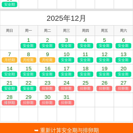
安全期
2025年12月
周日
周一
周二
周三
周四
周五
周六
1
2
3
4
5
6
安全期
安全期
安全期
安全期
安全期
安全期
7
8
9
10
11
12
13
月经期
月经期
月经期
安全期
安全期
安全期
安全期
14
15
16
17
18
19
20
安全期
安全期
安全期
安全期
安全期
安全期
安全期
21
22
23
24
25
26
27
安全期
安全期
排卵期
排卵期
排卵期
排卵期
排卵期
28
29
30
31
排卵期
排卵期
排卵期
排卵期
➥ 重新计算安全期与排卵期