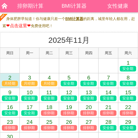
排卵期计算
BMI计算器
女性健康
身体肥胖早知道！你与健康只差一个
BMI计算器
的距离，城里年轻人都在用，赶
❤点击这里❤
紧
免费使用吧！
2025年11月
周日
周一
周二
周三
周四
周五
周六
1
安全期
2
3
4
5
6
7
8
月经期
月经期
月经期
安全期
安全期
安全期
安全期
9
10
11
12
13
14
15
安全期
安全期
安全期
安全期
安全期
安全期
安全期
16
17
18
19
20
21
22
安全期
安全期
排卵期
排卵期
排卵期
排卵期
排卵期
23
24
25
26
27
28
29
排卵期
排卵期
排卵期
排卵期
排卵期
安全期
安全期
30