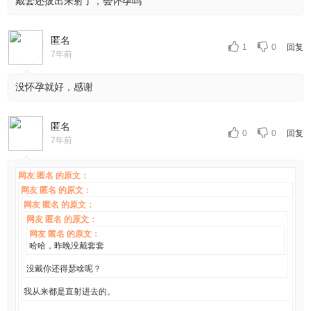
戴套还拔出来射了，会怀孕吗
匿名
1
0
回复
7年前
没怀孕就好，感谢
匿名
0
0
回复
7年前
网友 匿名 的原文：
网友 匿名 的原文：
网友 匿名 的原文：
网友 匿名 的原文：
网友 匿名 的原文：
哈哈，昨晚没戴套套
没戴你还得瑟啥呢？
我从来都是直射进去的。