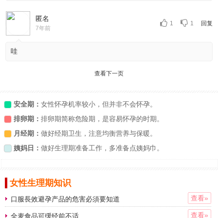
匿名
1
1
回复
7年前
哇
查看下一页
安全期：
女性怀孕机率较小，但并非不会怀孕。
排卵期：
排卵期简称危险期，是容易怀孕的时期。
月经期：
做好经期卫生，注意均衡营养与保暖。
姨妈日：
做好生理期准备工作，多准备点姨妈巾。
女性生理期知识
查看»
口服長效避孕产品的危害必須要知道
查看»
全麦食品可缓经前不适