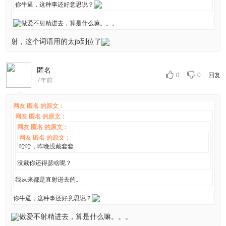
你牛逼，这种事还好意思说？
做爱不射精进去，算是什么嘛。。。
射，这个词语用的太jb到位了
匿名
0
0
回复
7年前
网友 匿名 的原文：
网友 匿名 的原文：
网友 匿名 的原文：
网友 匿名 的原文：
哈哈，昨晚没戴套套
没戴你还得瑟啥呢？
我从来都是直射进去的。
你牛逼，这种事还好意思说？
做爱不射精进去，算是什么嘛。。。