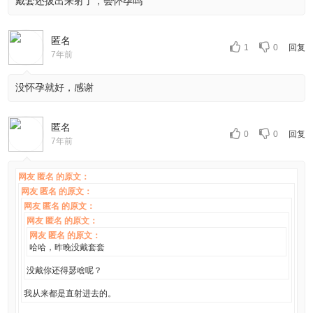
戴套还拔出来射了，会怀孕吗
匿名
1
0
回复
7年前
没怀孕就好，感谢
匿名
0
0
回复
7年前
网友 匿名 的原文：
网友 匿名 的原文：
网友 匿名 的原文：
网友 匿名 的原文：
网友 匿名 的原文：
哈哈，昨晚没戴套套
没戴你还得瑟啥呢？
我从来都是直射进去的。