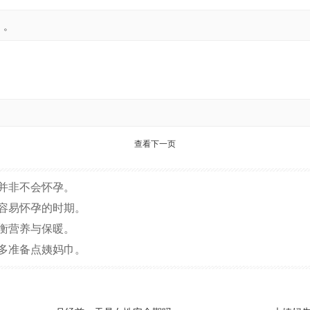
。。
查看下一页
并非不会怀孕。
容易怀孕的时期。
衡营养与保暖。
多准备点姨妈巾。