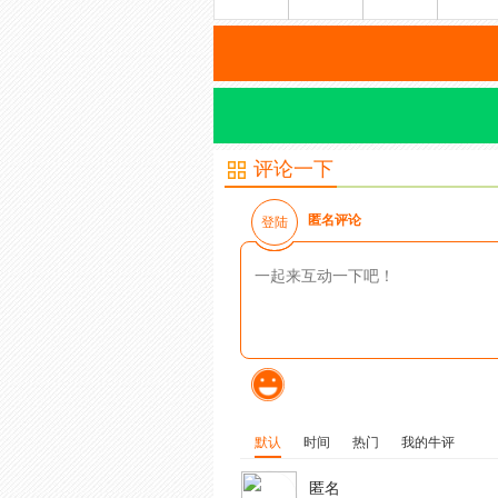
评论一下
匿名评论
登陆
默认
时间
热门
我的牛评
匿名