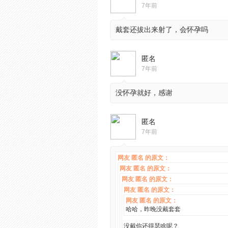
7年前
戴套还拔出来射了，会怀孕吗
匿名
7年前
没怀孕就好，感谢
匿名
7年前
网友 匿名 的原文：
网友 匿名 的原文：
网友 匿名 的原文：
网友 匿名 的原文：
网友 匿名 的原文：
哈哈，昨晚没戴套套
没戴你还得瑟啥呢？