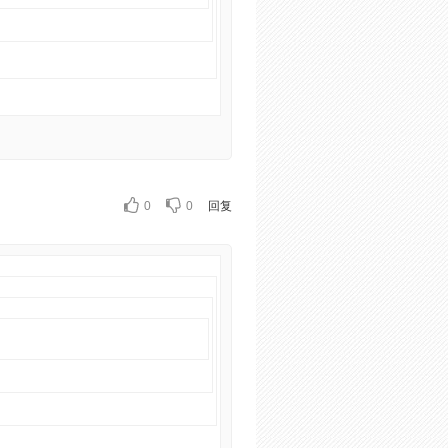
0
0
回复