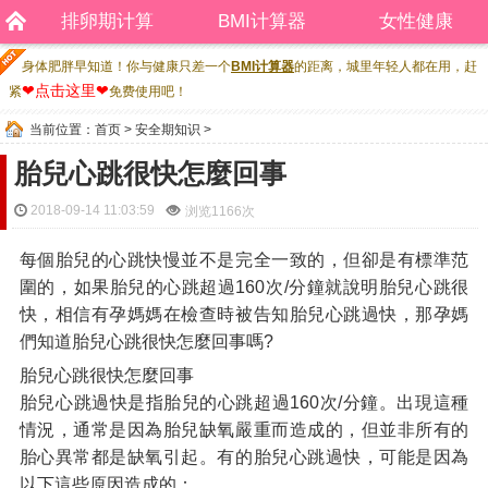
排卵期计算
BMI计算器
女性健康
身体肥胖早知道！你与健康只差一个
BMI计算器
的距离，城里年轻人都在用，赶
❤点击这里❤
紧
免费使用吧！
当前位置：
首页
>
安全期知识
>
胎兒心跳很快怎麼回事
2018-09-14 11:03:59
浏览
1166次
每個胎兒的心跳快慢並不是完全一致的，但卻是有標準范
圍的，如果胎兒的心跳超過160次/分鐘就說明胎兒心跳很
快，相信有孕媽媽在檢查時被告知胎兒心跳過快，那孕媽
們知道胎兒心跳很快怎麼回事嗎?
胎兒心跳很快怎麼回事
胎兒心跳過快是指胎兒的心跳超過160次/分鐘。出現這種
情況，通常是因為胎兒缺氧嚴重而造成的，但並非所有的
胎心異常都是缺氧引起。有的胎兒心跳過快，可能是因為
以下這些原因造成的：