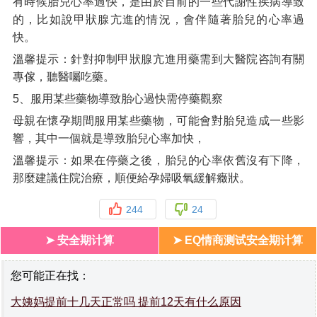
有時候胎兒心率過快，是由於目前的一些代謝性疾病導致
的，比如說甲狀腺亢進的情況，會伴隨著胎兒的心率過
快。
溫馨提示：針對抑制甲狀腺亢進用藥需到大醫院咨詢有關
專傢，聽醫囑吃藥。
5、服用某些藥物導致胎心過快需停藥觀察
母親在懷孕期間服用某些藥物，可能會對胎兒造成一些影
響，其中一個就是導致胎兒心率加快，
溫馨提示：如果在停藥之後，胎兒的心率依舊沒有下降，
那麼建議住院治療，順便給孕婦吸氧緩解癥狀。
244
24
➤ 安全期计算
➤ EQ情商测试安全期计算
您可能正在找：
大姨妈提前十几天正常吗 提前12天有什么原因