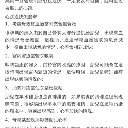
媽媽一旦發現胎兒心跳過快，一定要及時就醫，隨時監控
著胎兒的心跳。
心跳過快怎麼辦
1、考慮母親貧血適當補充含鐵食物
懷孕期的婦女由於自己營養大部分提供給胎兒，出現貧血
的情況會更嚴重，這樣胎兒通過母親血液獲取的氧會減
少，從而出現缺氧的情況，心率會相對加快;
2、宮內窘迫需醫院吸氧
即將臨產的婦女，由於宮內收縮的原因，胎兒可能會在這
段時間出現宮內窘迫的情況，這個時候，胎兒是特別如有
出現缺氧的情況的;
3、胎糞污染需住院嚴密觀察
胎兒在羊水裡面也是會排泄的，如果胎糞的清理途徑出現
瞭問題，很容易出現羊水中的胎糞堆積，胎兒在這種污染
的環境中，容易出現感染，心率加快的情況。
4、母親某些疾病影響胎兒心率