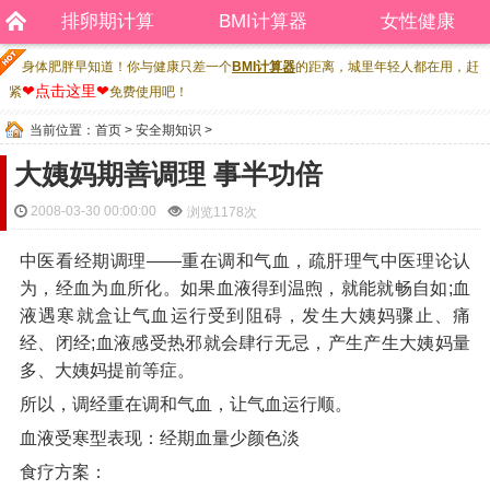
排卵期计算
BMI计算器
女性健康
身体肥胖早知道！你与健康只差一个
BMI计算器
的距离，城里年轻人都在用，赶
❤点击这里❤
紧
免费使用吧！
当前位置：
首页
>
安全期知识
>
大姨妈期善调理 事半功倍
2008-03-30 00:00:00
浏览
1178次
中医看经期调理——重在调和气血，疏肝理气中医理论认
为，经血为血所化。如果血液得到温煦，就能就畅自如;血
液遇寒就盒让气血运行受到阻碍，发生大姨妈骤止、痛
经、闭经;血液感受热邪就会肆行无忌，产生产生大姨妈量
多、大姨妈提前等症。
所以，调经重在调和气血，让气血运行顺。
血液受寒型表现：经期血量少颜色淡
食疗方案：