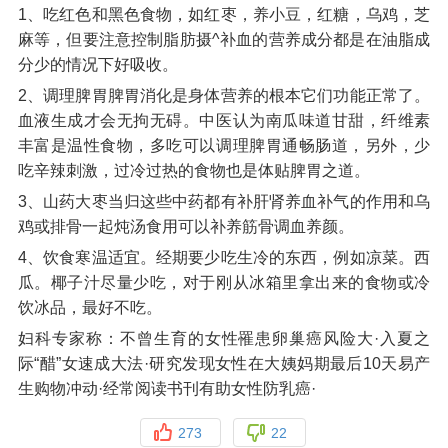
1、吃红色和黑色食物，如红枣，养小豆，红糖，乌鸡，芝
麻等，但要注意控制脂肪摄^补血的营养成分都是在油脂成
分少的情况下好吸收。
2、调理脾胃脾胃消化是身体营养的根本它们功能正常了。
血液生成才会无拘无碍。中医认为南瓜味道甘甜，纤维素
丰富是温性食物，多吃可以调理脾胃通畅肠道，另外，少
吃辛辣刺激，过冷过热的食物也是体贴脾胃之道。
3、山药大枣当归这些中药都有补肝肾养血补气的作用和乌
鸡或排骨一起炖汤食用可以补养筋骨调血养颜。
4、饮食寒温适宜。经期要少吃生冷的东西，例如凉菜。西
瓜。椰子汁尽量少吃，对于刚从冰箱里拿出来的食物或冷
饮冰品，最好不吃。
妇科专家称：不曾生育的女性罹患卵巢癌风险大·入夏之
际“醋”女速成大法·研究发现女性在大姨妈期最后10天易产
生购物冲动·经常阅读书刊有助女性防乳癌·
273
22