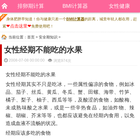
排卵期计算
BMI计算器
女性健康
身体肥胖早知道！你与健康只差一个
BMI计算器
的距离，城里年轻人都在用，赶
❤点击这里❤
紧
免费使用吧！
当前位置：
首页
>
安全期知识
>
女性经期不能吃的水果
2008-07-08 00:00:00
浏览
974次
女性经期不能吃的水果
女性经期其实不只是吃冰，一些属性偏凉的食物，例如冰
品、茄子、丝瓜、黄瓜、冬瓜、蟹、田螺、海带、竹笋、
橘子、梨子、柚子、西瓜等等，及酸涩的食物，如酸梅、
未成熟味酸之水果，或是一些辛热食品，如油炸物、辣
椒、胡椒、芥末等等，也都应该避免在经期内食用，以免
造成血液不流畅的状况。
经期应该多吃的食物