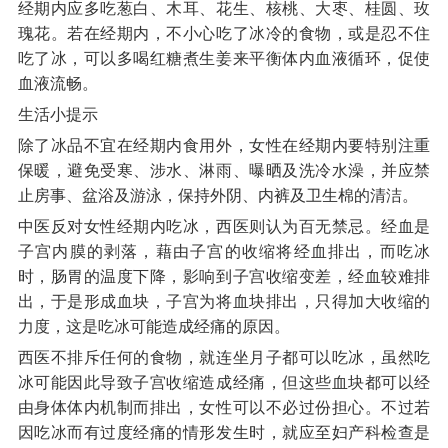
经期内应多吃葱白、木耳、花生、核桃、大枣、桂圆、玫
瑰花。若在经期内，不小心吃了冰冷的食物，或是忍不住
吃了冰，可以多喝红糖煮生姜来平衡体内血液循环，促使
血液流畅。
生活小提示
除了冰品不宜在经期内食用外，女性在经期内要特别注重
保暖，避免受寒、涉水、淋雨、曝晒及洗冷水澡，并应禁
止房事、盆浴及游泳，保持外阴、内裤及卫生棉的清洁。
中医反对女性经期内吃冰，西医则认为百无禁忌。经血是
子宫内膜的剥落，藉由子宫的收缩将经血排出，而吃冰
时，肠胃的温度下降，影响到子宫收缩变差，经血较难排
出，于是形成血块，子宫为将血块排出，只得加大收缩的
力度，这是吃冰可能造成经痛的原因。
西医不排斥任何的食物，就连坐月子都可以吃冰，虽然吃
冰可能因此导致子宫收缩造成经痛，但这些血块都可以经
由身体体内机制而排出，女性可以不必过份担心。不过若
因吃冰而有过度经痛的情形发生时，就应至妇产科检查是