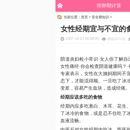
排卵期计算
当前位置：
首页
>
安全期知识
>
女性经期宜与不宜的
2007-10-21 00:00:00
浏览
1072次
阴道炎妇检小常识·女人你了解自
女性痛经·你会检查阴道健康吗？
专家表示，女性在大姨妈期间不
态下，才能流得顺。一旦吃了冰
变差，容易产生血块，造成经痛
经期应该多吃的食物
经期内应多吃葱白、木耳、花生
了冰冷的食物，或是忍不住吃了
血液流畅。
中医反对女性经期内吃冰，西医