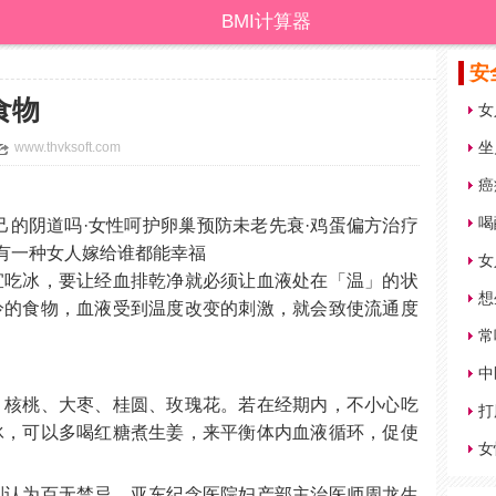
BMI计算器
安
食物
女
坐
www.thvksoft.com
喝
己的阴道吗·女性呵护卵巢预防未老先衰·鸡蛋偏方治疗
·有一种女人嫁给谁都能幸福
女
宜吃冰，要让经血排乾净就必须让血液处在「温」的状
想
冷的食物，血液受到温度改变的刺激，就会致使流通度
。
常
中
、核桃、大枣、桂圆、玫瑰花。若在经期内，不小心吃
打
冰，可以多喝红糖煮生姜，来平衡体内血液循环，促使
女
则认为百无禁忌。亚东纪念医院妇产部主治医师周龙生