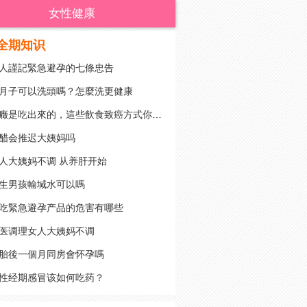
女性健康
全期知识
人謹記緊急避孕的七條忠告
月子可以洗頭嗎？怎麼洗更健康
癌癥是吃出來的，這些飲食致癌方式你有嗎？
醋会推迟大姨妈吗
人大姨妈不调 从养肝开始
生男孩輸堿水可以嗎
吃緊急避孕产品的危害有哪些
医调理女人大姨妈不调
胎後一個月同房會怀孕嗎
性经期感冒该如何吃药？