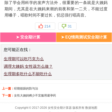
除了学会用科学的发声方法外，很重要的一条就是大姨妈
期间，尤其是在大姨妈来潮的前夜和第一二天，不能过度
用嗓子，唱歌时间不要过长，切忌强行唱高音。
214
31
➤ 安全期计算
➤ EQ情商测试安全期计算
您可能正在找：
生理期可以吃巧克力么
调理大姨妈 女性该怎么做？
生理期多吃什么不能吃什么
上一篇：
经期烦躁的防与治
下一篇：
女性大姨妈稀少不宜服用避孕药
Copyright © 2017-2026
女性安全期
计算器 版权所有
数据地图