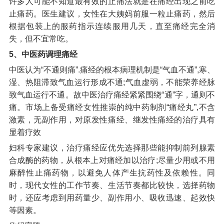
许多人可能不知道最有效的止痛法就是在痛经出现之前吃
止痛药。医生建议，女性在大姨妈前服一粒止痛药，然后
根据包装上的服药指示连续服用几天，直至痛经完全消
失，但不宜常吃。
5、中医药调理痛经
中医认为“不通则痛”.痛经的根本病理机制是“气血不通”,寒、
湿、热阻滞致气血运行形成不通;气血虚弱，不能荣养经脉
致气血运行不通。故中医治疗痛经紧紧围绕“通”字，通则不
痛。市场上备受痛经女性推崇的纯中药制剂“痛经丸”,不含
激素，无副作用，对原发性痛经、继发性痛经的治疗具有
显着疗效
妇科专家建议，治疗痛经应优先选择那些能抑制前列腺素
合成酶的药物，从根本上对痛经加以治疗;尽量少用或不用
麻醉性止痛药物，以避免人体产生抗药性及依赖性。同
时，现代女性的工作节奏、生活节奏都比较快，选择药物
时，还应考虑到用药量少、副作用小、吸收迅速、起效快
等因素。