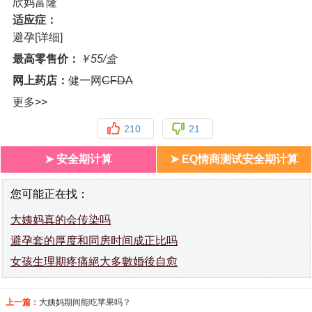
欣妈富隆
适应症：
避孕[详细]
最高零售价：
￥55/盒
网上药店：
健一网
CFDA
更多>>
210
21
➤ 安全期计算
➤ EQ情商测试安全期计算
您可能正在找：
大姨妈真的会传染吗
避孕套的厚度和同房时间成正比吗
女孩生理期疼痛絕大多數婚後自愈
上一篇：
大姨妈期间能吃苹果吗？