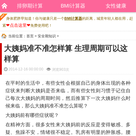
排卵期计算
BMI计算器
女性健康
身体肥胖早知道！你与健康只差一个
BMI计算器
的距离，城里年轻人都在用，赶
❤点击这里❤
紧
免费使用吧！
当前位置：
首页
>
安全期知识
>
大姨妈准不准怎样算 生理周期可以这
样算
2014-12-16 00:00:00
浏览
903次
在平时的生活中，有些女性会根据自己的身体出现的各种
症状来判断大姨妈是否来临，而有些女性则习惯于记住自
己每次大姨妈的周期时间，然后推算下一次大姨妈什么时
候来临，那么大姨妈准不准怎么算呢？
大姨妈前有哪些症状呢？
在精神方面，很多女性来大姨妈前的反应是变得敏感、多
疑、焦躁不安，情绪很不稳定。乳房有明显的肿胀感。腰