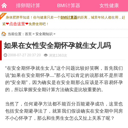
排卵期计算
BMI计算器
女性健康
身体肥胖早知道！你与健康只差一个
BMI计算器
的距离，城里年轻人都在用，赶
❤点击这里❤
紧
免费使用吧！
当前位置：
首页
>
安全期知识
>
如果在女性安全期怀孕就生女儿吗
2008-07-27 20:37:20
浏览
1363次
“在安全期怀孕就生女儿”这个问题比较好笑啊，首先我们
说“如果在安全期怀孕....”那么可以肯定的说那就不是所谓
的“安全期”，因为确实是在安全期那么应该是不容易怀孕
的，所以掌握安全期计算方法确实是比较重要的。
当然了，任何避孕方法都不能百分百能避孕成功，这里也
包括安全期避孕法了，就算我们假设确实在安全期中同房
不小心怀孕了，那么和生男生女怎么又扯上关系了呢？