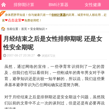
排卵期计算
BMI计算器
女性健康
身体肥胖早知道！你与健康只差一个
BMI计算器
的距离，城里年轻人都在用，赶
❤点击这里❤
紧
免费使用吧！
当前位置：
首页
>
安全期知识
>
月经结束之后是女性排卵期呢 还是女
性安全期呢
2007-08-27 20:36:27
浏览
872次
虽然，通过网络的宣传，一些孕育常识得到了一定的普
及，但我们也可以看得到，一些刚成年的青年男女对于孕
育，避孕知识还是比较一知半解的，所以说，我们这些秉
承基本避孕常识为己任网站确实还需努力啊。
对于月经结束之后是排卵期还是安全期这个问题，虽然我
们以前的文章中不止一次的谈到过，但是还是有必要再说