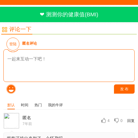
❤ 测测你的健康值(BMI)
评论一下
匿名评论
登陆
发 布
默认
时间
热门
我的牛评
匿名
4
0
回复
7年前