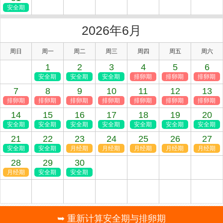
安全期
2026年6月
周日
周一
周二
周三
周四
周五
周六
1
2
3
4
5
6
安全期
安全期
安全期
排卵期
排卵期
排卵期
7
8
9
10
11
12
13
排卵期
排卵期
排卵期
排卵期
排卵期
排卵期
排卵期
14
15
16
17
18
19
20
安全期
安全期
安全期
安全期
安全期
安全期
安全期
21
22
23
24
25
26
27
安全期
安全期
月经期
月经期
月经期
月经期
月经期
28
29
30
月经期
安全期
安全期
➥ 重新计算安全期与排卵期